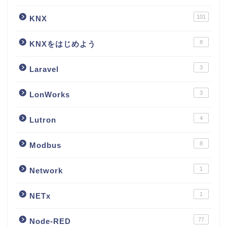
101
KNX
8
KNXをはじめよう
3
Laravel
3
LonWorks
4
Lutron
8
Modbus
1
Network
1
NETx
77
Node-RED