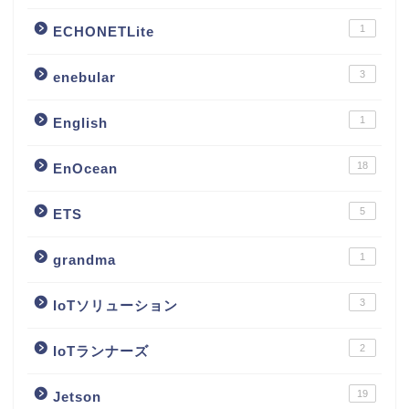
1
ECHONETLite
3
enebular
1
English
18
EnOcean
5
ETS
1
grandma
3
IoTソリューション
2
IoTランナーズ
19
Jetson