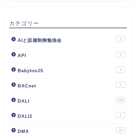
カテゴリー
2
AIと設備制御勉強会
2
API
3
BabylonJS
2
BACnet
105
DALI
1
DALI2
23
DMX