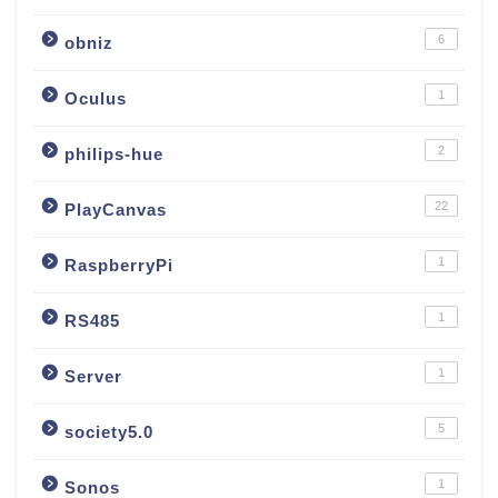
6
obniz
1
Oculus
2
philips-hue
22
PlayCanvas
1
RaspberryPi
1
RS485
1
Server
5
society5.0
1
Sonos