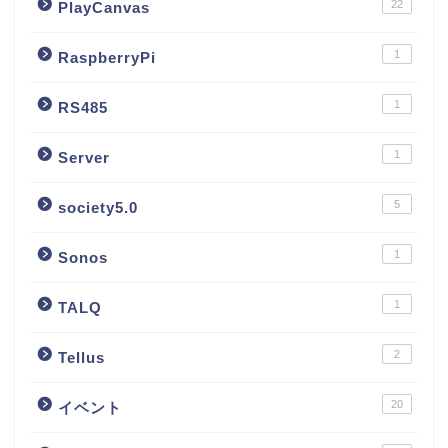
22
PlayCanvas
1
RaspberryPi
1
RS485
1
Server
5
society5.0
1
Sonos
1
TALQ
2
Tellus
20
イベント