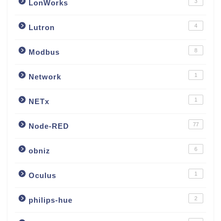
3
LonWorks
4
Lutron
8
Modbus
1
Network
1
NETx
77
Node-RED
6
obniz
1
Oculus
2
philips-hue