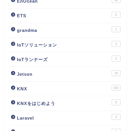
EnOcean
5
ETS
1
grandma
3
IoTソリューション
2
IoTランナーズ
19
Jetson
101
KNX
8
KNXをはじめよう
3
Laravel