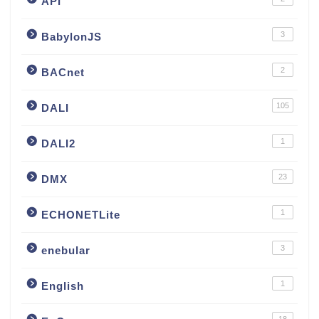
API
3
BabylonJS
2
BACnet
105
DALI
1
DALI2
23
DMX
1
ECHONETLite
3
enebular
1
English
18