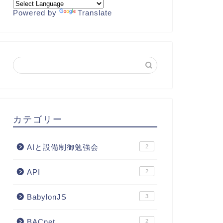
Powered by
Translate
カテゴリー
AIと設備制御勉強会
2
API
2
BabylonJS
3
BACnet
2