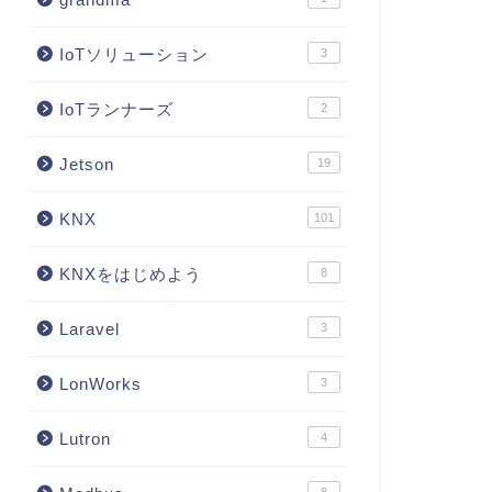
IoTソリューション
3
IoTランナーズ
2
Jetson
19
KNX
101
KNXをはじめよう
8
Laravel
3
LonWorks
3
Lutron
4