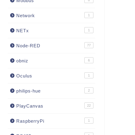
Modbus
8
Network
1
NETx
1
Node-RED
77
obniz
6
Oculus
1
philips-hue
2
PlayCanvas
22
RaspberryPi
1