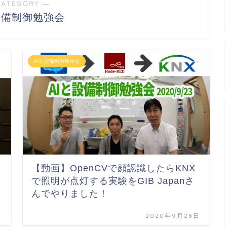
CATEGORY ―
設備制御勉強会
AIと設備制御勉強会
【動画】OpenCVで顔認識したらKNX
設
で照明が点灯する実験をGIB Japanさ
んでやりました！
日
2020年9月28日