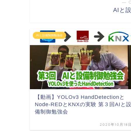
― 
AIと
AIと設備制御勉強会
【動画】YOLOv3 HandDetectionと
Node-REDとKNXの実験 第３回AIと
備制御勉強会
2020年10月18