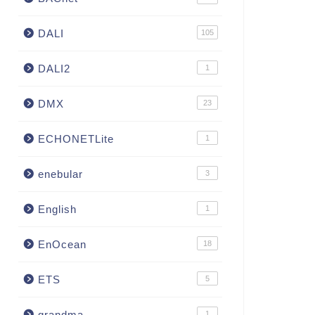
DALI
105
DALI2
1
DMX
23
ECHONETLite
1
enebular
3
English
1
EnOcean
18
ETS
5
grandma
1