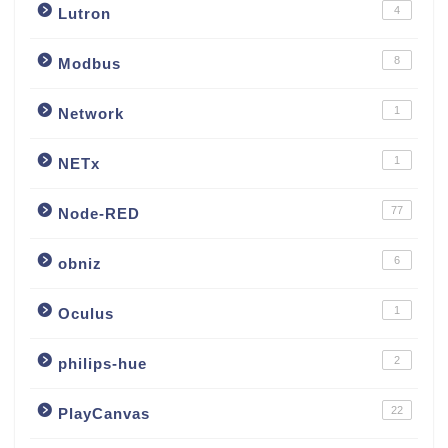
4
Lutron
8
Modbus
1
Network
1
NETx
77
Node-RED
6
obniz
1
Oculus
2
philips-hue
22
PlayCanvas