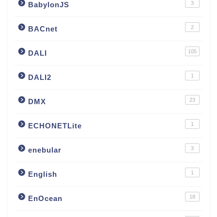
3
BabylonJS
2
BACnet
105
DALI
1
DALI2
23
DMX
1
ECHONETLite
3
enebular
1
English
18
EnOcean