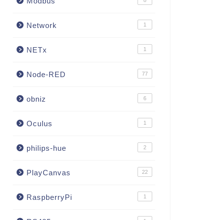
Modbus
8
Network
1
NETx
1
Node-RED
77
obniz
6
Oculus
1
philips-hue
2
PlayCanvas
22
RaspberryPi
1