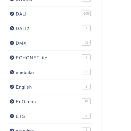
DALI
105
DALI2
1
DMX
23
ECHONETLite
1
enebular
3
English
1
EnOcean
18
ETS
5
grandma
1