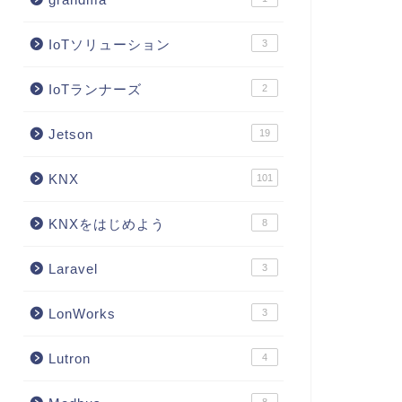
IoTソリューション
3
IoTランナーズ
2
Jetson
19
KNX
101
KNXをはじめよう
8
Laravel
3
LonWorks
3
Lutron
4