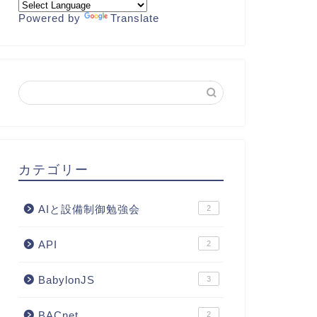
Powered by
Translate
カテゴリー
AIと設備制御勉強会
2
API
2
BabylonJS
3
BACnet
2