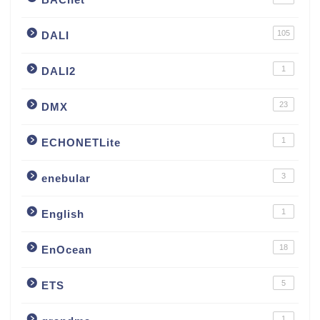
105
DALI
1
DALI2
23
DMX
1
ECHONETLite
3
enebular
1
English
18
EnOcean
5
ETS
1