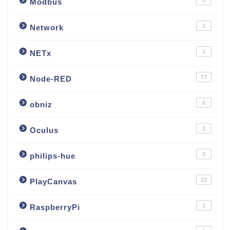
8
Modbus
1
Network
1
NETx
77
Node-RED
6
obniz
1
Oculus
2
philips-hue
22
PlayCanvas
1
RaspberryPi