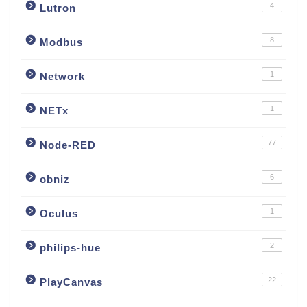
4
Lutron
8
Modbus
1
Network
1
NETx
77
Node-RED
6
obniz
1
Oculus
2
philips-hue
22
PlayCanvas