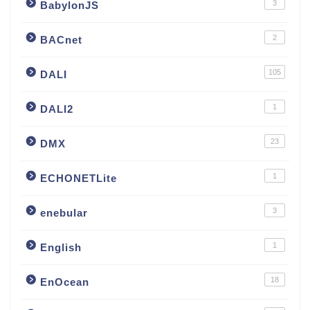
3
BabylonJS
2
BACnet
105
DALI
1
DALI2
23
DMX
1
ECHONETLite
3
enebular
1
English
18
EnOcean