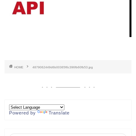
HOME
4879062449d6b00365f6c396fb60fb53.jpg
Powered by
Translate