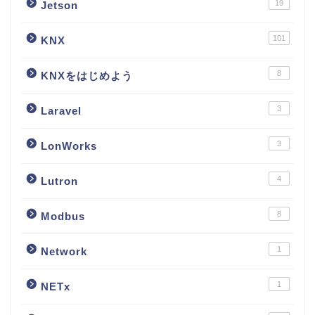
19
Jetson
101
KNX
8
KNXをはじめよう
3
Laravel
3
LonWorks
4
Lutron
8
Modbus
1
Network
1
NETx