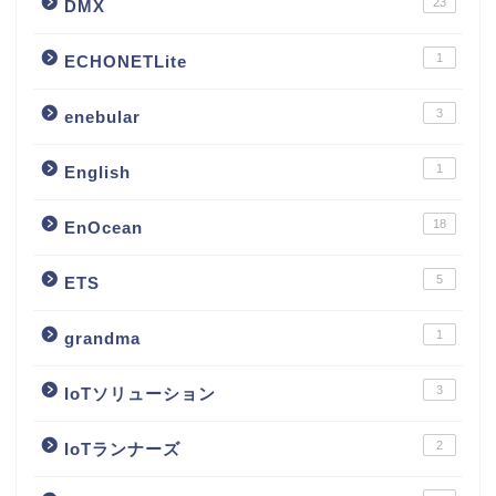
23
DMX
1
ECHONETLite
3
enebular
1
English
18
EnOcean
5
ETS
1
grandma
3
IoTソリューション
2
IoTランナーズ