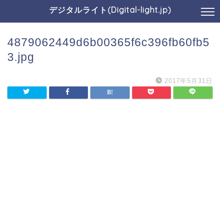
デジタルライト(Digital-light.jp)
4879062449d6b00365f6c396fb60fb5
3.jpg
2017年5月31日