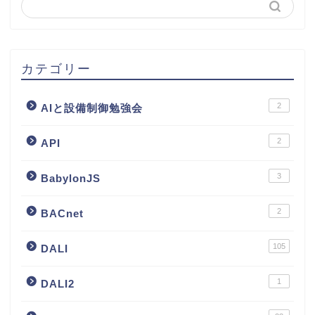
カテゴリー
2
AIと設備制御勉強会
2
API
3
BabylonJS
2
BACnet
105
DALI
1
DALI2