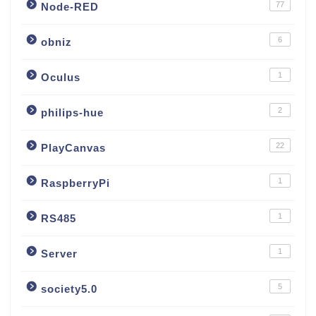
77
Node-RED
6
obniz
1
Oculus
2
philips-hue
22
PlayCanvas
1
RaspberryPi
1
RS485
1
Server
5
society5.0