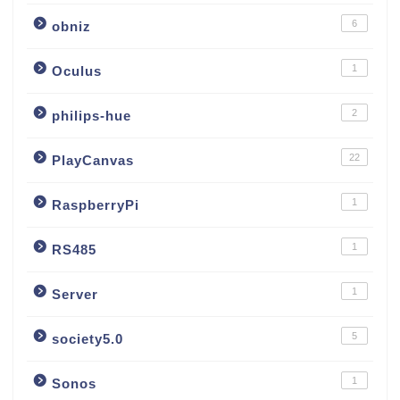
6
obniz
1
Oculus
2
philips-hue
22
PlayCanvas
1
RaspberryPi
1
RS485
1
Server
5
society5.0
1
Sonos