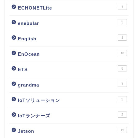
1
ECHONETLite
3
enebular
1
English
18
EnOcean
5
ETS
1
grandma
3
IoTソリューション
2
IoTランナーズ
19
Jetson