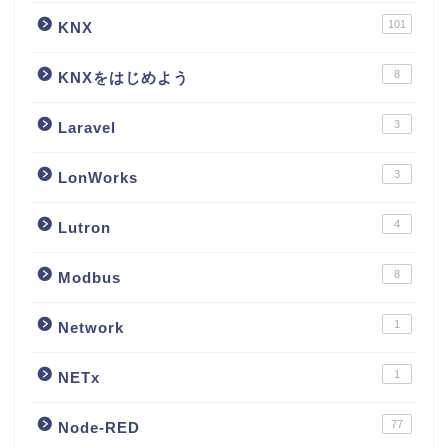
101
KNX
8
KNXをはじめよう
3
Laravel
3
LonWorks
4
Lutron
8
Modbus
1
Network
1
NETx
77
Node-RED