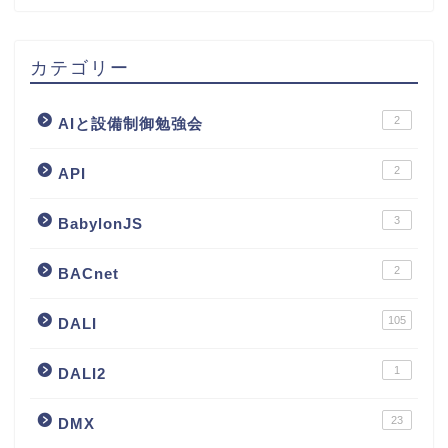
カテゴリー
2
AIと設備制御勉強会
2
API
3
BabylonJS
2
BACnet
105
DALI
1
DALI2
23
DMX