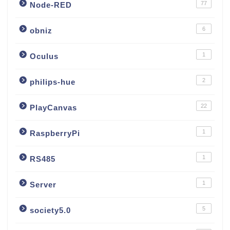
77
Node-RED
6
obniz
1
Oculus
2
philips-hue
22
PlayCanvas
1
RaspberryPi
1
RS485
1
Server
5
society5.0