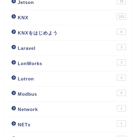
19
Jetson
101
KNX
8
KNXをはじめよう
3
Laravel
3
LonWorks
4
Lutron
8
Modbus
1
Network
1
NETx