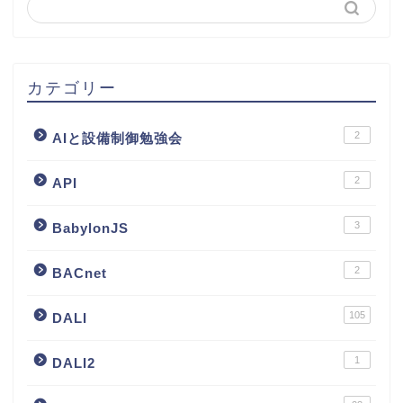
カテゴリー
2
AIと設備制御勉強会
2
API
3
BabylonJS
2
BACnet
105
DALI
1
DALI2