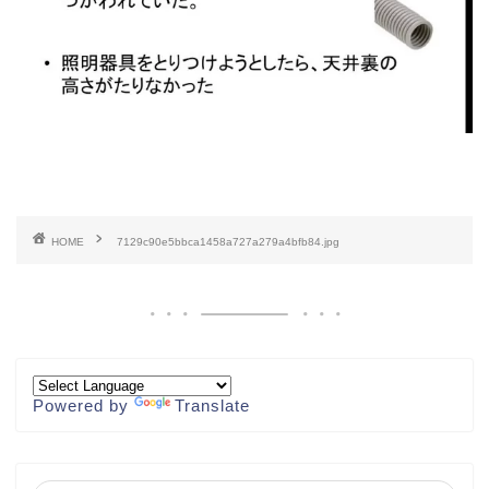
HOME
7129c90e5bbca1458a727a279a4bfb84.jpg
Powered by
Translate