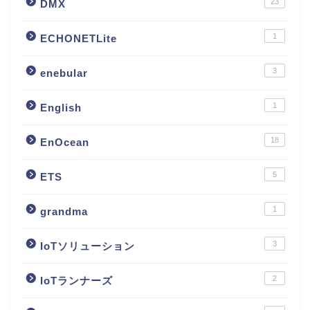
23
DMX
1
ECHONETLite
3
enebular
1
English
18
EnOcean
5
ETS
1
grandma
3
IoTソリューション
2
IoTランナーズ