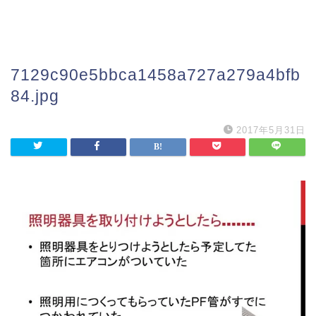
7129c90e5bbca1458a727a279a4bfb
84.jpg
2017年5月31日