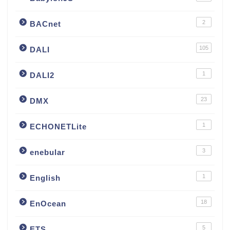
2
BACnet
105
DALI
1
DALI2
23
DMX
1
ECHONETLite
3
enebular
1
English
18
EnOcean
5
ETS