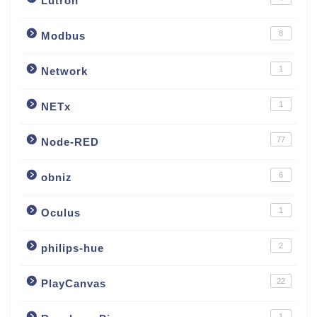
Lutron
8
Modbus
1
Network
1
NETx
77
Node-RED
6
obniz
1
Oculus
2
philips-hue
22
PlayCanvas
1