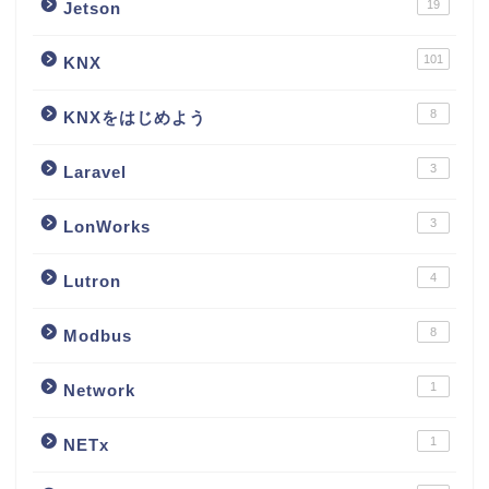
19
Jetson
101
KNX
8
KNXをはじめよう
3
Laravel
3
LonWorks
4
Lutron
8
Modbus
1
Network
1
NETx