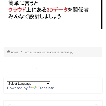
HOME
e55842efdef044418b968a91327b59b2.jpg
Powered by
Translate