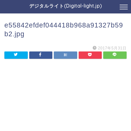
デジタルライト(Digital-light.jp)
e55842efdef044418b968a91327b59
b2.jpg
2017年5月31日