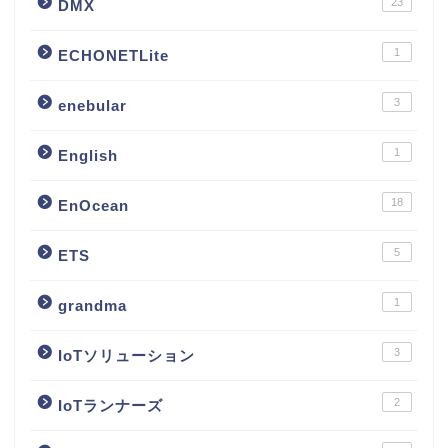
23
DMX
1
ECHONETLite
3
enebular
1
English
18
EnOcean
5
ETS
1
grandma
3
IoTソリューション
2
IoTランナーズ