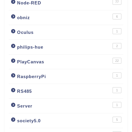
77
Node-RED
6
obniz
1
Oculus
2
philips-hue
22
PlayCanvas
1
RaspberryPi
1
RS485
1
Server
5
society5.0