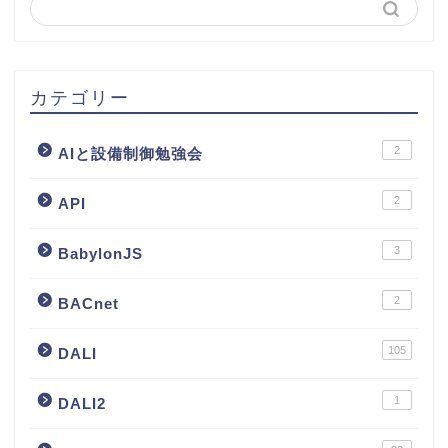
カテゴリー
2
AIと設備制御勉強会
2
API
3
BabylonJS
2
BACnet
105
DALI
1
DALI2