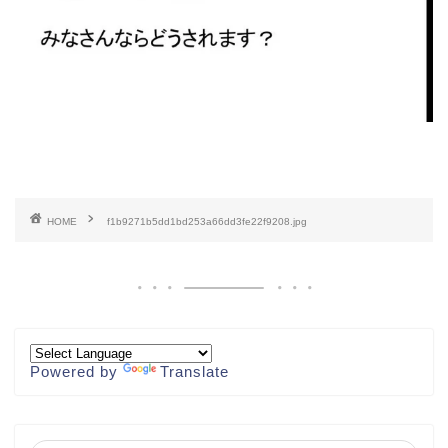
HOME
f1b9271b5dd1bd253a66dd3fe22f9208.jpg
Powered by
Translate