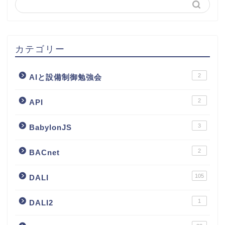
カテゴリー
2
AIと設備制御勉強会
2
API
3
BabylonJS
2
BACnet
105
DALI
1
DALI2