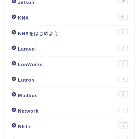
19
Jetson
101
KNX
8
KNXをはじめよう
3
Laravel
3
LonWorks
4
Lutron
8
Modbus
1
Network
1
NETx