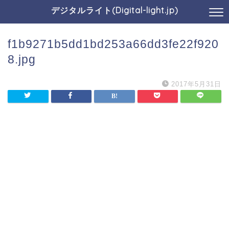
デジタルライト(Digital-light.jp)
f1b9271b5dd1bd253a66dd3fe22f920
8.jpg
2017年5月31日