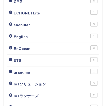
23
DMX
1
ECHONETLite
3
enebular
1
English
18
EnOcean
5
ETS
1
grandma
3
IoTソリューション
2
IoTランナーズ