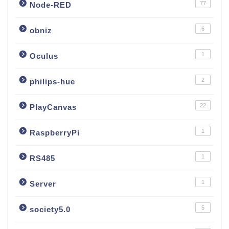
77
Node-RED
6
obniz
1
Oculus
2
philips-hue
22
PlayCanvas
1
RaspberryPi
1
RS485
1
Server
5
society5.0