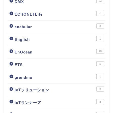
23
DMX
1
ECHONETLite
3
enebular
1
English
18
EnOcean
5
ETS
1
grandma
3
IoTソリューション
2
IoTランナーズ