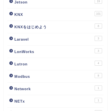
19
Jetson
101
KNX
8
KNXをはじめよう
3
Laravel
3
LonWorks
4
Lutron
8
Modbus
1
Network
1
NETx