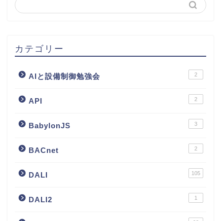
カテゴリー
2
AIと設備制御勉強会
2
API
3
BabylonJS
2
BACnet
105
DALI
1
DALI2