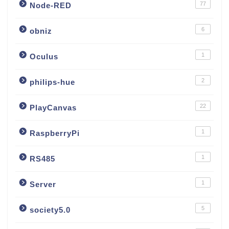
77
Node-RED
6
obniz
1
Oculus
2
philips-hue
22
PlayCanvas
1
RaspberryPi
1
RS485
1
Server
5
society5.0