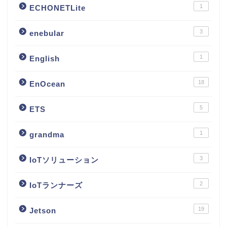
1
ECHONETLite
3
enebular
1
English
18
EnOcean
5
ETS
1
grandma
3
IoTソリューション
2
IoTランナーズ
19
Jetson