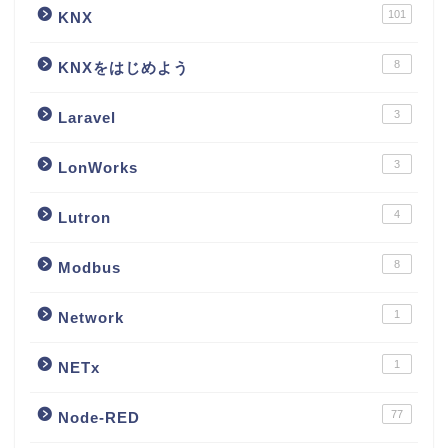
101
KNX
8
KNXをはじめよう
3
Laravel
3
LonWorks
4
Lutron
8
Modbus
1
Network
1
NETx
77
Node-RED