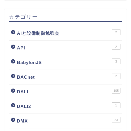
カテゴリー
2
AIと設備制御勉強会
2
API
3
BabylonJS
2
BACnet
105
DALI
1
DALI2
23
DMX