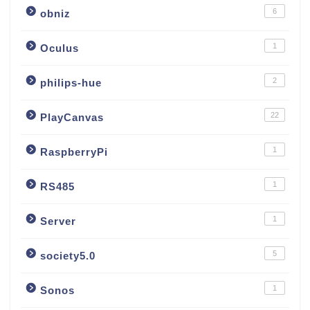
6
obniz
1
Oculus
2
philips-hue
22
PlayCanvas
1
RaspberryPi
1
RS485
1
Server
5
society5.0
1
Sonos