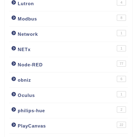
4
Lutron
8
Modbus
1
Network
1
NETx
77
Node-RED
6
obniz
1
Oculus
2
philips-hue
22
PlayCanvas