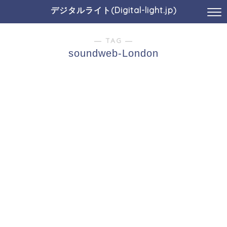
デジタルライト(Digital-light.jp)
― TAG ―
soundweb-London