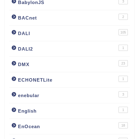
3
BabylonJS
2
BACnet
105
DALI
1
DALI2
23
DMX
1
ECHONETLite
3
enebular
1
English
18
EnOcean