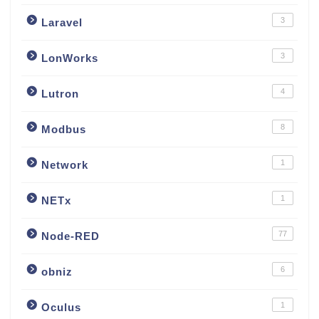
3
Laravel
3
LonWorks
4
Lutron
8
Modbus
1
Network
1
NETx
77
Node-RED
6
obniz
1
Oculus