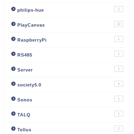
2
philips-hue
22
PlayCanvas
1
RaspberryPi
1
RS485
1
Server
5
society5.0
1
Sonos
1
TALQ
2
Tellus