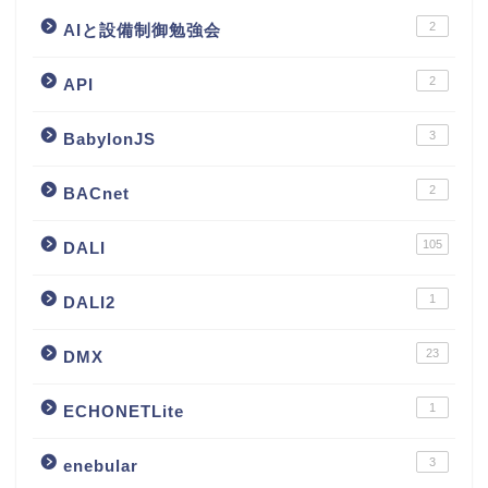
2
AIと設備制御勉強会
2
API
3
BabylonJS
2
BACnet
105
DALI
1
DALI2
23
DMX
1
ECHONETLite
3
enebular