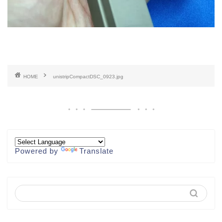
HOME
unistripCompactDSC_0923.jpg
Powered by
Translate