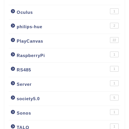
1
Oculus
2
philips-hue
22
PlayCanvas
1
RaspberryPi
1
RS485
1
Server
5
society5.0
1
Sonos
1
TALQ