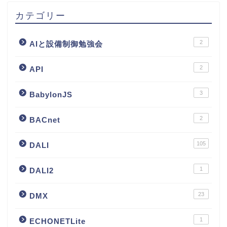
カテゴリー
2
AIと設備制御勉強会
2
API
3
BabylonJS
2
BACnet
105
DALI
1
DALI2
23
DMX
1
ECHONETLite