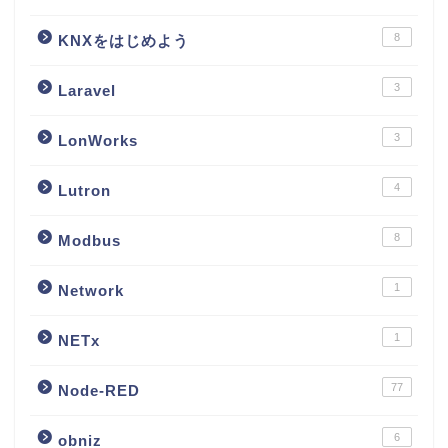
8
KNXをはじめよう
3
Laravel
3
LonWorks
4
Lutron
8
Modbus
1
Network
1
NETx
77
Node-RED
6
obniz