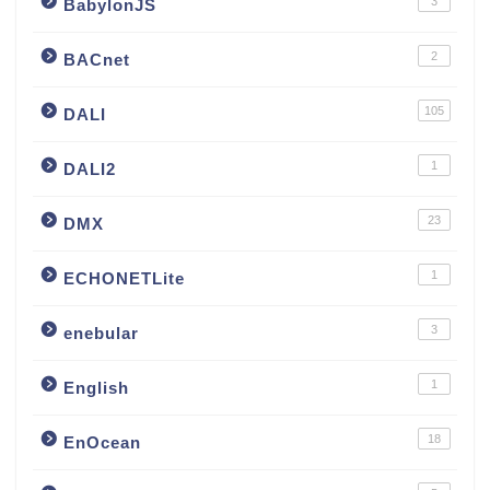
3
BabylonJS
2
BACnet
105
DALI
1
DALI2
23
DMX
1
ECHONETLite
3
enebular
1
English
18
EnOcean