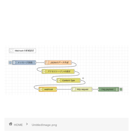
HOME
UntitledImage.png