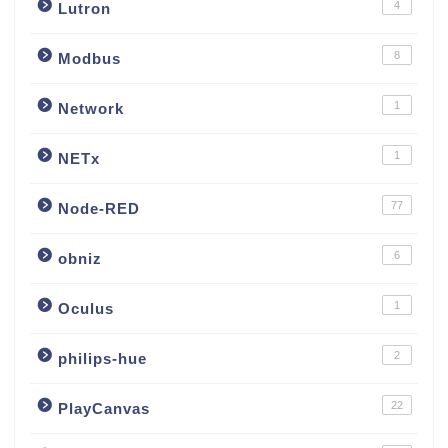
4
Lutron
8
Modbus
1
Network
1
NETx
77
Node-RED
6
obniz
1
Oculus
2
philips-hue
22
PlayCanvas