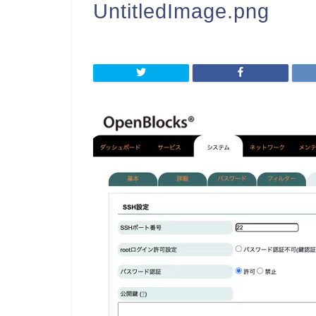
UntitledImage.png