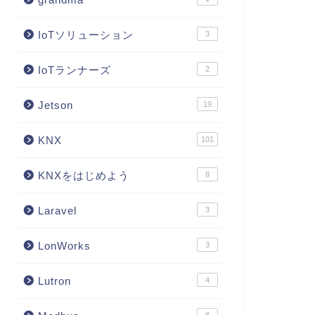
IoTソリューション
3
IoTランナーズ
2
Jetson
19
KNX
101
KNXをはじめよう
8
Laravel
3
LonWorks
3
Lutron
4