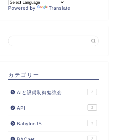
Powered by
Translate
カテゴリー
AIと設備制御勉強会
2
API
2
BabylonJS
3
BACnet
2