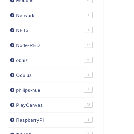
Modbus
8
Network
1
NETx
1
Node-RED
77
obniz
6
Oculus
1
philips-hue
2
PlayCanvas
22
RaspberryPi
1