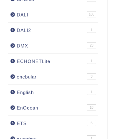
DALI
105
DALI2
1
DMX
23
ECHONETLite
1
enebular
3
English
1
EnOcean
18
ETS
5
grandma
1