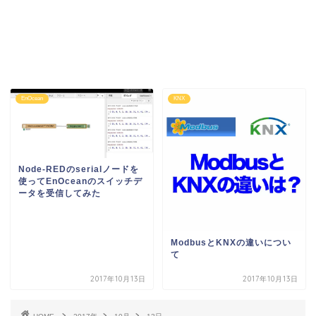
EnOcean
KNX
Node-REDのserialノードを
使ってEnOceanのスイッチデ
ータを受信してみた
ModbusとKNXの違いについ
て
2017年10月13日
2017年10月13日