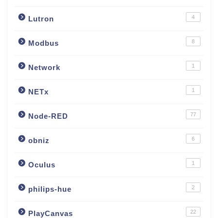
4
Lutron
8
Modbus
1
Network
1
NETx
77
Node-RED
6
obniz
1
Oculus
2
philips-hue
22
PlayCanvas