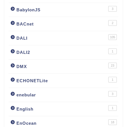
3
BabylonJS
2
BACnet
105
DALI
1
DALI2
23
DMX
1
ECHONETLite
3
enebular
1
English
18
EnOcean