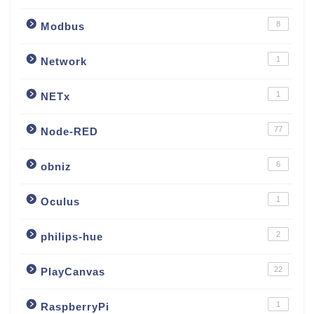
8
Modbus
1
Network
1
NETx
77
Node-RED
6
obniz
1
Oculus
2
philips-hue
22
PlayCanvas
1
RaspberryPi