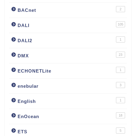
2
BACnet
105
DALI
1
DALI2
23
DMX
1
ECHONETLite
3
enebular
1
English
18
EnOcean
5
ETS