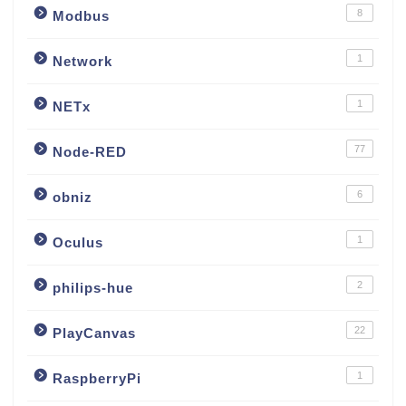
8
Modbus
1
Network
1
NETx
77
Node-RED
6
obniz
1
Oculus
2
philips-hue
22
PlayCanvas
1
RaspberryPi