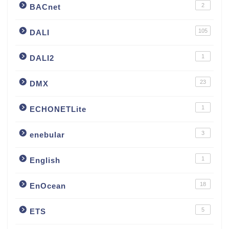
2
BACnet
105
DALI
1
DALI2
23
DMX
1
ECHONETLite
3
enebular
1
English
18
EnOcean
5
ETS