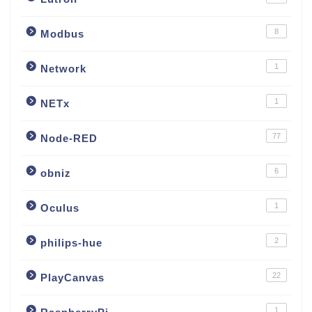
8
Modbus
1
Network
1
NETx
77
Node-RED
6
obniz
1
Oculus
2
philips-hue
22
PlayCanvas
1