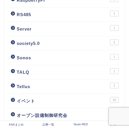
RaspberryPi
1
RS485
1
Server
5
society5.0
1
Sonos
1
TALQ
2
Tellus
20
イベント
6
オープン設備制御研究会
Node-RED
DALI
KNXまとめ
記事一覧
7