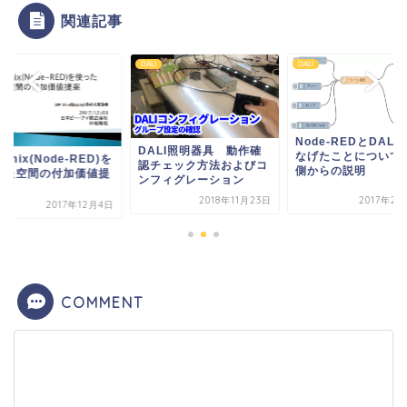
関連記事
DALI
DALI
Node-REDとDALIをつ
ALI照明器具 動作確
なげたことについて設備
Bluemix(Node-RE
チェック方法およびコ
側からの説明
使った空間の付加価
フィグレーション
案
2018年11月23日
2017年2月23日
2017年1
COMMENT