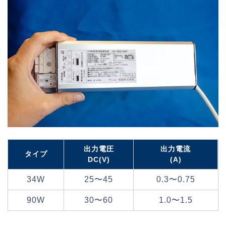
出力電圧
出力電流
タイプ
DC(V)
(A)
34W
25〜45
0.3〜0.75
90W
30〜60
1.0〜1.5