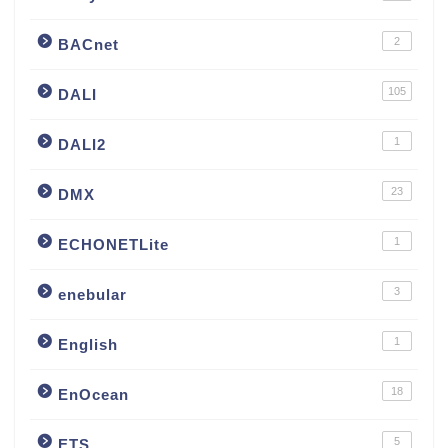
2
BACnet
105
DALI
1
DALI2
23
DMX
1
ECHONETLite
3
enebular
1
English
18
EnOcean
5
ETS