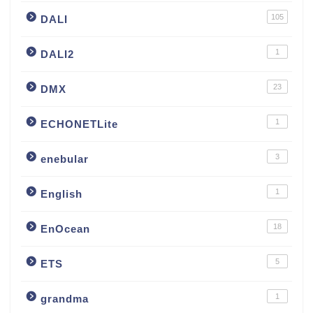
105
DALI
1
DALI2
23
DMX
1
ECHONETLite
3
enebular
1
English
18
EnOcean
5
ETS
1
grandma