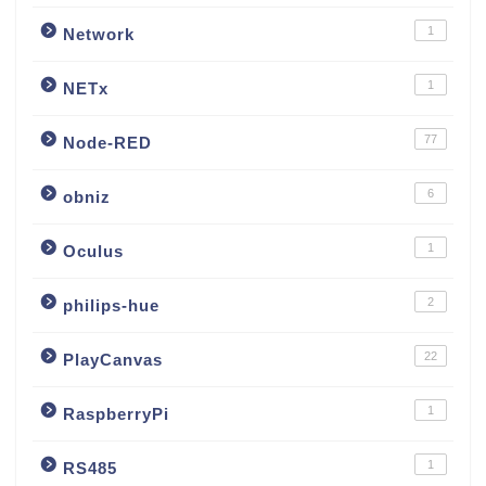
1
Network
1
NETx
77
Node-RED
6
obniz
1
Oculus
2
philips-hue
22
PlayCanvas
1
RaspberryPi
1
RS485