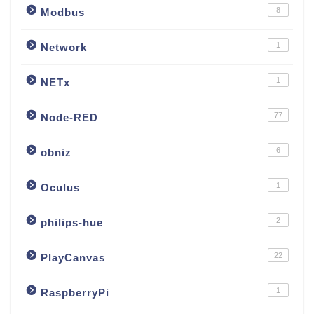
8
Modbus
1
Network
1
NETx
77
Node-RED
6
obniz
1
Oculus
2
philips-hue
22
PlayCanvas
1
RaspberryPi