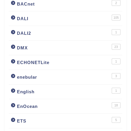
2
BACnet
105
DALI
1
DALI2
23
DMX
1
ECHONETLite
3
enebular
1
English
18
EnOcean
5
ETS