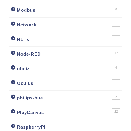
8
Modbus
1
Network
1
NETx
77
Node-RED
6
obniz
1
Oculus
2
philips-hue
22
PlayCanvas
1
RaspberryPi