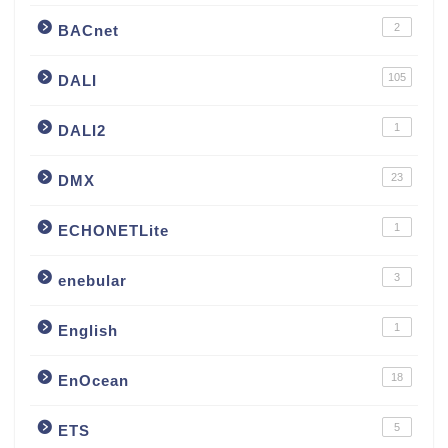
2
BACnet
105
DALI
1
DALI2
23
DMX
1
ECHONETLite
3
enebular
1
English
18
EnOcean
5
ETS