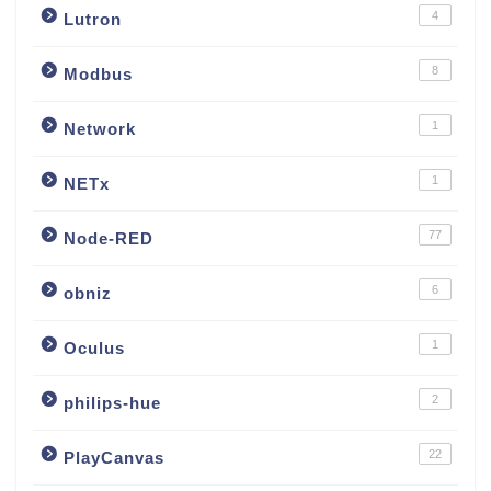
4
Lutron
8
Modbus
1
Network
1
NETx
77
Node-RED
6
obniz
1
Oculus
2
philips-hue
22
PlayCanvas