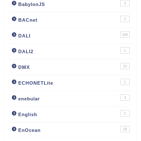
3
BabylonJS
2
BACnet
105
DALI
1
DALI2
23
DMX
1
ECHONETLite
3
enebular
1
English
18
EnOcean