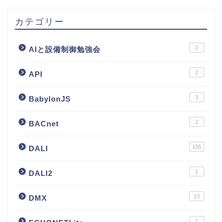
カテゴリー
2
AIと設備制御勉強会
2
API
3
BabylonJS
2
BACnet
105
DALI
1
DALI2
23
DMX
1