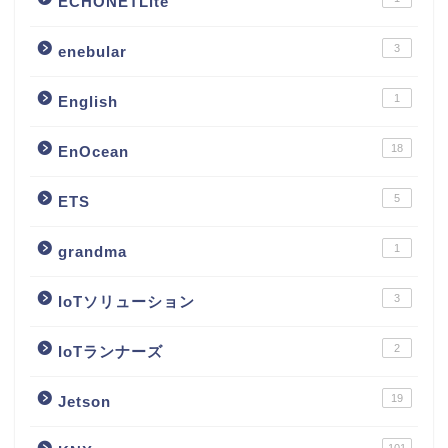
ECHONETLite
3
enebular
1
English
18
EnOcean
5
ETS
1
grandma
3
IoTソリューション
2
IoTランナーズ
19
Jetson