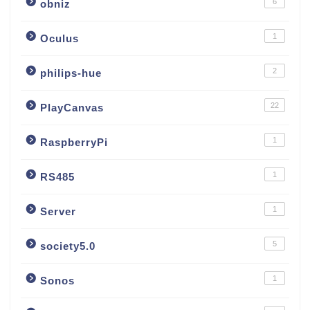
6
obniz
1
Oculus
2
philips-hue
22
PlayCanvas
1
RaspberryPi
1
RS485
1
Server
5
society5.0
1
Sonos