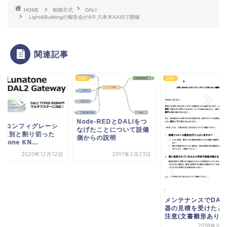
HOME
制御方式
DALI
Light&Buildingの報告会が4/5 六本木AXISで開催
関連記事
DALI
DALI
DALI
Node-REDとDALIをつ
DALIコン
なげたことについて設備
ョンは別と割
側からの説明
Lunatone KN
2017年2月23日
2
メンテナンスでDALI機
器の見積を受けたときの
注意(文書雛形あり）
2018年10月26日