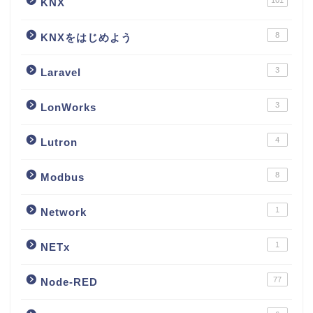
101
KNX
8
KNXをはじめよう
3
Laravel
3
LonWorks
4
Lutron
8
Modbus
1
Network
1
NETx
77
Node-RED