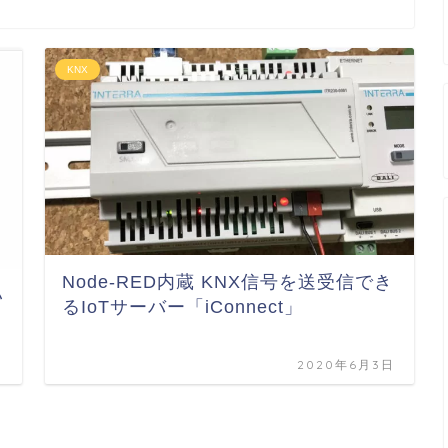
KNX
Node-RED内蔵 KNX信号を送受信でき
い
るIoTサーバー「iConnect」
日
2020年6月3日