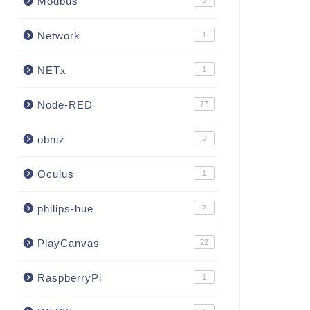
Modbus
8
Network
1
NETx
1
Node-RED
77
obniz
6
Oculus
1
philips-hue
2
PlayCanvas
22
RaspberryPi
1