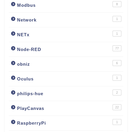
8
Modbus
1
Network
1
NETx
77
Node-RED
6
obniz
1
Oculus
2
philips-hue
22
PlayCanvas
1
RaspberryPi