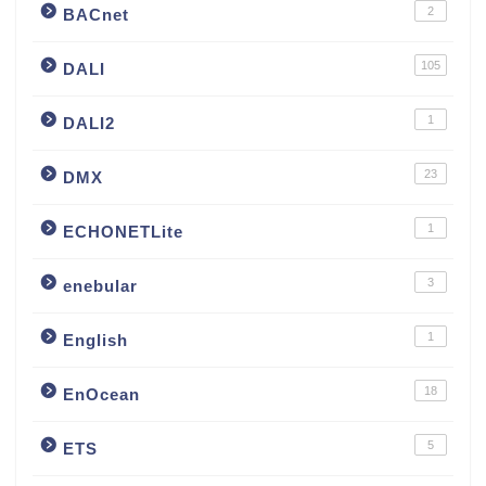
2
BACnet
105
DALI
1
DALI2
23
DMX
1
ECHONETLite
3
enebular
1
English
18
EnOcean
5
ETS