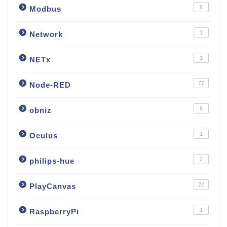
8
Modbus
1
Network
1
NETx
77
Node-RED
6
obniz
1
Oculus
2
philips-hue
22
PlayCanvas
1
RaspberryPi