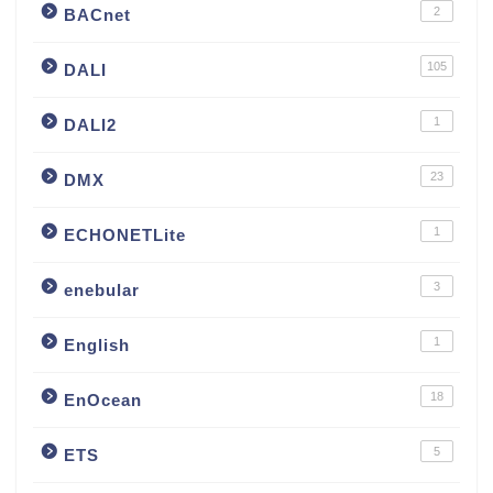
2
BACnet
105
DALI
1
DALI2
23
DMX
1
ECHONETLite
3
enebular
1
English
18
EnOcean
5
ETS