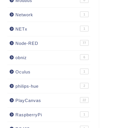
Modbus
8
Network
1
NETx
1
Node-RED
77
obniz
6
Oculus
1
philips-hue
2
PlayCanvas
22
RaspberryPi
1