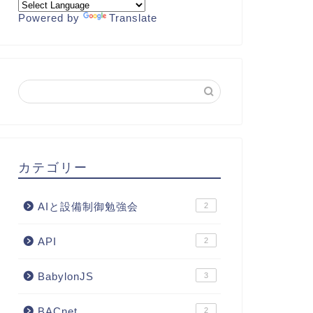
Powered by
Translate
カテゴリー
AIと設備制御勉強会
2
API
2
BabylonJS
3
BACnet
2