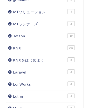
IoTソリューション
3
IoTランナーズ
2
Jetson
19
KNX
101
KNXをはじめよう
8
Laravel
3
LonWorks
3
Lutron
4