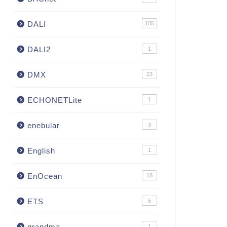
DALI
105
DALI2
1
DMX
23
ECHONETLite
1
enebular
3
English
1
EnOcean
18
ETS
5
grandma
1