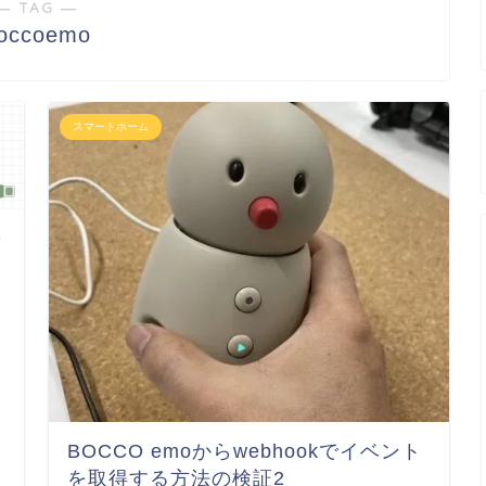
― TAG ―
occoemo
スマートホーム
D
BOCCO emoからwebhookでイベント
を取得する方法の検証2