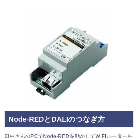
Node-REDとDALIのつなぎ方
田中さんのPCでNode-REDを動かしてWiFiルーターを