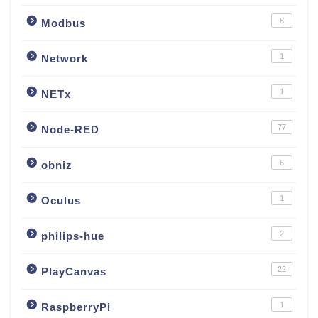
8
Modbus
1
Network
1
NETx
77
Node-RED
6
obniz
1
Oculus
2
philips-hue
22
PlayCanvas
1
RaspberryPi