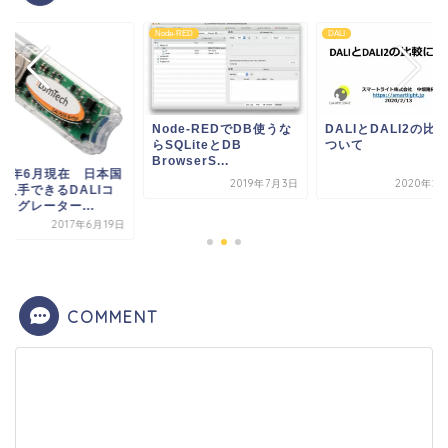
Node-RED
DALI
Node-REDでDB使うな
DALIとDALI2の比
らSQLiteとDB
ついて
BrowserS...
017年6月現在 日本国
2019年7月3日
2020年2
で入手できるDALIコ
ィグレーター...
2017年6月19日
COMMENT