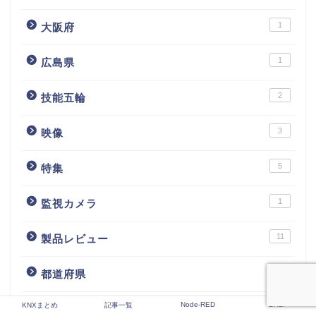
1
大阪府
1
広島県
2
技能五輪
3
映像
5
特集
1
監視カメラ
11
製品レビュー
1
都道府県
Node-RED
DALI
KNXまとめ
記事一覧
2
電気工事屋