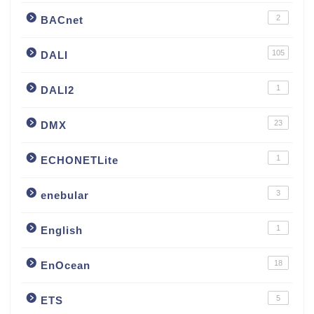
2
BACnet
105
DALI
1
DALI2
23
DMX
1
ECHONETLite
3
enebular
1
English
18
EnOcean
5
ETS