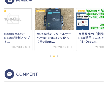
e-RED
Modbus
DALI
enBlocks VX2で
MOXA社のシリアルサー
今月発売の「実践Nod
de-REDの強制アップ
バーNPort5150を使っ
RED活用マニュアル
トす...
てModbus...
「EnOcean...
2022年4月14日
2022年7月10日
2020年6
COMMENT