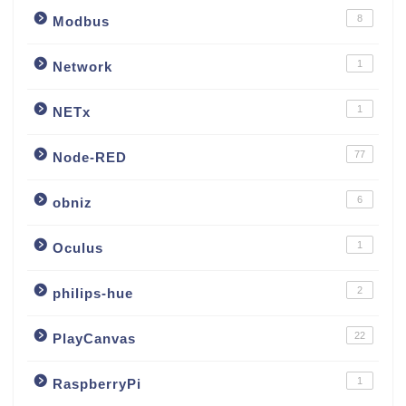
8
Modbus
1
Network
1
NETx
77
Node-RED
6
obniz
1
Oculus
2
philips-hue
22
PlayCanvas
1
RaspberryPi