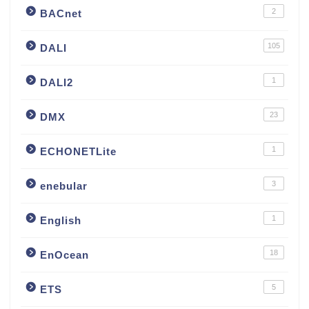
2
BACnet
105
DALI
1
DALI2
23
DMX
1
ECHONETLite
3
enebular
1
English
18
EnOcean
5
ETS