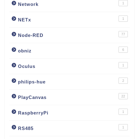
1
Network
1
NETx
77
Node-RED
6
obniz
1
Oculus
2
philips-hue
22
PlayCanvas
1
RaspberryPi
1
RS485