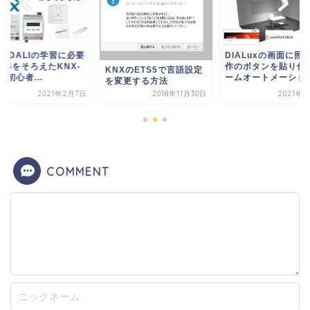
X-DALIの学習に必要
DIALuxの画面に照
機器をそろえたKNX-
作のボタンを貼り付
KNXのETS5で言語設定
LI初心者...
ームオートメーショ..
を変更する方法
2021年2月7日
2021年5
2018年11月30日
COMMENT