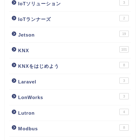
3
IoTソリューション
2
IoTランナーズ
19
Jetson
101
KNX
8
KNXをはじめよう
3
Laravel
3
LonWorks
4
Lutron
8
Modbus