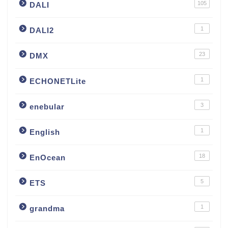
105
DALI
1
DALI2
23
DMX
1
ECHONETLite
3
enebular
1
English
18
EnOcean
5
ETS
1
grandma