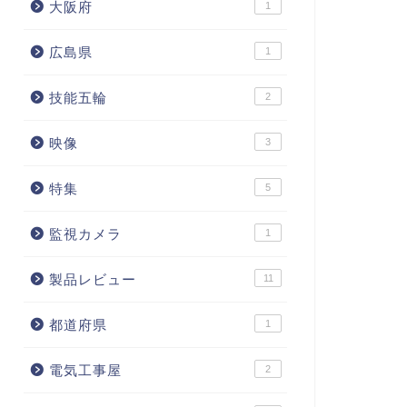
大阪府
1
広島県
1
技能五輪
2
(2)内閣府の科学技術政策
界6カ国の国家技術方針ページ
「Society5.0」について考える
とめ
映像
3
2019年5月8日
2019年5月8
特集
5
監視カメラ
1
製品レビュー
11
都道府県
1
電気工事屋
2