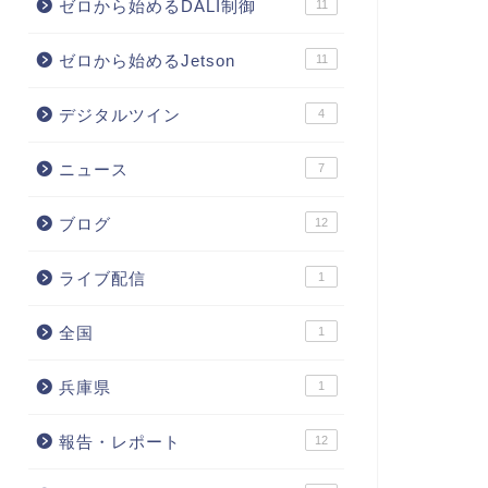
ゼロから始めるDALI制御
11
ゼロから始めるJetson
11
デジタルツイン
4
ニュース
7
ブログ
12
ライブ配信
1
全国
1
兵庫県
1
報告・レポート
12
ciety5.0
society5.0