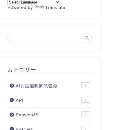
Powered by
Translate
カテゴリー
AIと設備制御勉強会
2
API
2
BabylonJS
3
BACnet
2