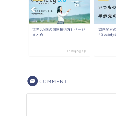
(2)内閣
世界6カ国の国家技術方針ページ
「Socie
まとめ
術政策
について考える
2019年5月8日
2019年5月8日
COMMENT