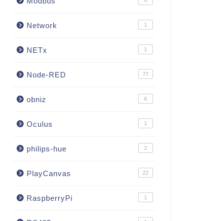
Modbus
8
Network
1
NETx
1
Node-RED
77
obniz
6
Oculus
1
philips-hue
2
PlayCanvas
22
RaspberryPi
1