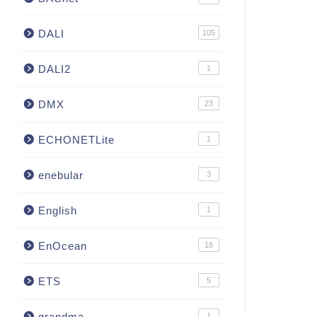
DALI
105
DALI2
1
DMX
23
ECHONETLite
1
enebular
3
English
1
EnOcean
18
ETS
5
grandma
1