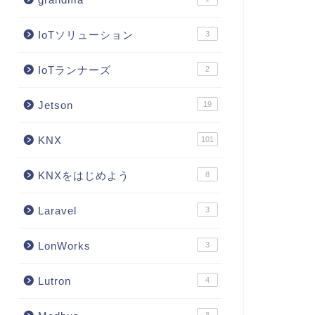
IoTソリューション
3
IoTランナーズ
2
Jetson
19
KNX
101
KNXをはじめよう
8
Laravel
3
LonWorks
3
Lutron
4