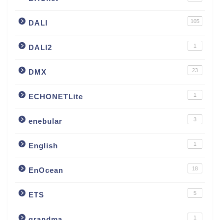
105
DALI
1
DALI2
23
DMX
1
ECHONETLite
3
enebular
1
English
18
EnOcean
5
ETS
1
grandma