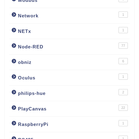
Modbus
1
Network
1
NETx
77
Node-RED
6
obniz
1
Oculus
2
philips-hue
22
PlayCanvas
1
RaspberryPi
1