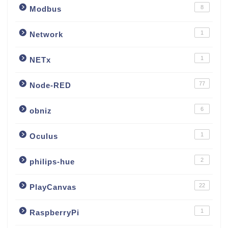
8
Modbus
1
Network
1
NETx
77
Node-RED
6
obniz
1
Oculus
2
philips-hue
22
PlayCanvas
1
RaspberryPi