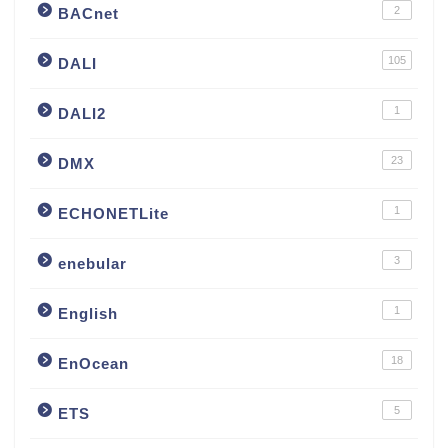
2
BACnet
105
DALI
1
DALI2
23
DMX
1
ECHONETLite
3
enebular
1
English
18
EnOcean
5
ETS