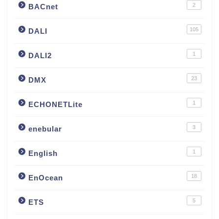
2
BACnet
105
DALI
1
DALI2
23
DMX
1
ECHONETLite
3
enebular
1
English
18
EnOcean
5
ETS