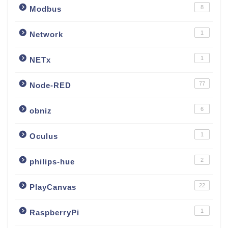
8
Modbus
1
Network
1
NETx
77
Node-RED
6
obniz
1
Oculus
2
philips-hue
22
PlayCanvas
1
RaspberryPi