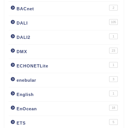
2
BACnet
105
DALI
1
DALI2
23
DMX
1
ECHONETLite
3
enebular
1
English
18
EnOcean
5
ETS