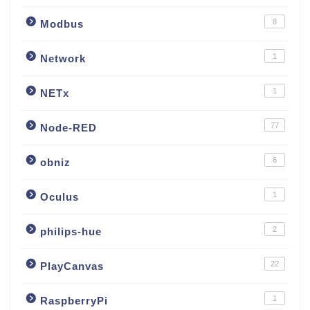
8
Modbus
1
Network
1
NETx
77
Node-RED
6
obniz
1
Oculus
2
philips-hue
22
PlayCanvas
1
RaspberryPi